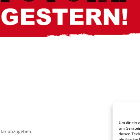
Um dir ein 
um Gerätei
tar abzugeben.
diesen Tech
eindeutige 