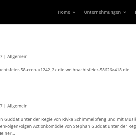
Home
Unternehmungen
17
|
Allgemein
chtsfeier-58-crop-u1242_2x die weihnachtsfeier-58626×418 die...
17
|
Allgemein
an Guddat unter der Regie von Rivka Schimmelpfeng und mit Musi
olgenFolgenFolgen Actionkomödie von Stephan Guddat unter der Reg
einer...