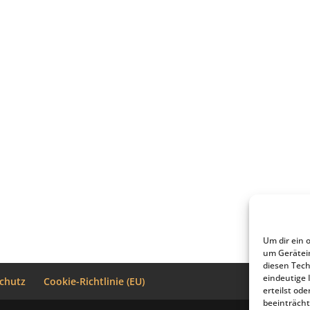
Um dir ein 
um Gerätei
diesen Tech
eindeutige 
chutz
Cookie-Richtlinie (EU)
erteilst o
beeinträcht