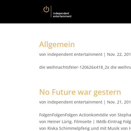
Allgemein
von
independent entertainment
|
Nov. 22, 20
die weihnachtsfeier-120626x418_2x die weihna
No Future war gestern
von
independent entertainment
|
Nov. 21, 20
FolgenFolgenFolgen Actionkomödie von Steph
von Heiner Lürig. Filmseite | IMdb-Eintrag F
von Rivka Schimmelpfeng und mit Musik von H