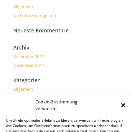
Allgemein
No Future war gestern
Neueste Kommentare
Archiv
Dezember 2017
November 2017
Kategorien
Allgemein
Herzensprojekte
Cookie-Zustimmung
verwalten
Meta
Um dir ein optimales Erlebnis zu bieten, verwenden wir Technologien
Anmelden
wie Cookies, um Geräteinformationen zu speichern und/oder darauf
Eintrags-Feed
zuzugreifen. Wenn du diesen Technologien zustimmst, können wir