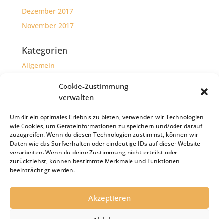
Dezember 2017
November 2017
Kategorien
Allgemein
Herzensprojekte
Cookie-Zustimmung
verwalten
Meta
Um dir ein optimales Erlebnis zu bieten, verwenden wir Technologien
Anmelden
wie Cookies, um Geräteinformationen zu speichern und/oder darauf
Eintrags-Feed
zuzugreifen. Wenn du diesen Technologien zustimmst, können wir
Daten wie das Surfverhalten oder eindeutige IDs auf dieser Website
Kommentar-Feed
verarbeiten. Wenn du deine Zustimmung nicht erteilst oder
zurückziehst, können bestimmte Merkmale und Funktionen
WordPress.org
beeinträchtigt werden.
Akzeptieren
Impressum
Haftungsausschluss