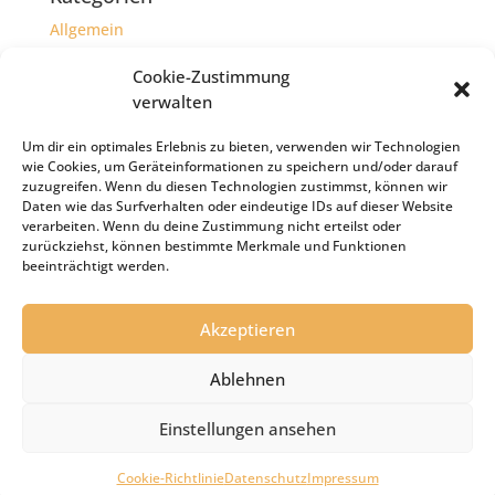
Allgemein
Herzensprojekte
Cookie-Zustimmung
verwalten
Meta
Um dir ein optimales Erlebnis zu bieten, verwenden wir Technologien
Anmelden
wie Cookies, um Geräteinformationen zu speichern und/oder darauf
Eintrags-Feed
zuzugreifen. Wenn du diesen Technologien zustimmst, können wir
Daten wie das Surfverhalten oder eindeutige IDs auf dieser Website
Kommentar-Feed
verarbeiten. Wenn du deine Zustimmung nicht erteilst oder
zurückziehst, können bestimmte Merkmale und Funktionen
WordPress.org
beeinträchtigt werden.
Akzeptieren
Impressum
Haftungsausschluss
Ablehnen
Datenschutz
Cookie-Richtlinie (EU)
Einstellungen ansehen
(c) by independent entertainment GmbH
Cookie-Richtlinie
Datenschutz
Impressum