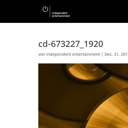
cd-673227_1920
von
independent entertainment
|
Dez. 31, 20