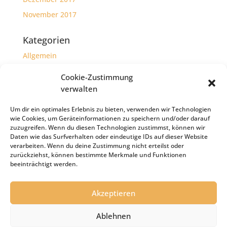
November 2017
Kategorien
Allgemein
Herzensprojekte
Cookie-Zustimmung
verwalten
Meta
Um dir ein optimales Erlebnis zu bieten, verwenden wir Technologien
Anmelden
wie Cookies, um Geräteinformationen zu speichern und/oder darauf
Eintrags-Feed
zuzugreifen. Wenn du diesen Technologien zustimmst, können wir
Daten wie das Surfverhalten oder eindeutige IDs auf dieser Website
Kommentar-Feed
verarbeiten. Wenn du deine Zustimmung nicht erteilst oder
zurückziehst, können bestimmte Merkmale und Funktionen
WordPress.org
beeinträchtigt werden.
Akzeptieren
Impressum
Haftungsausschluss
Ablehnen
Datenschutz
Cookie-Richtlinie (EU)